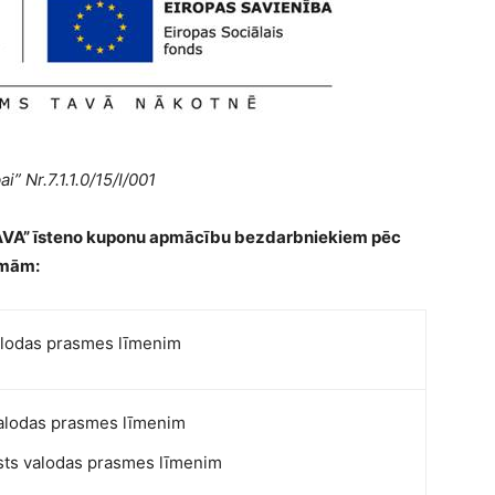
” Nr.7.1.1.0/15/I/001
 AVA”
īsteno kuponu apmācību bezdarbniekiem pēc
mmām:
valodas prasmes līmenim
 valodas prasmes līmenim
lsts valodas prasmes līmenim