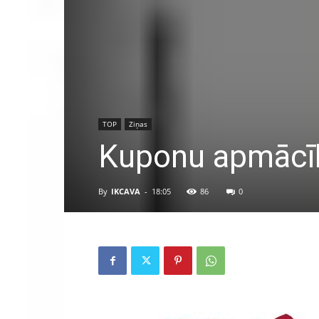
TOP
Ziņas
Kuponu apmācī
By
IKCAVA
-
18:05
86
0