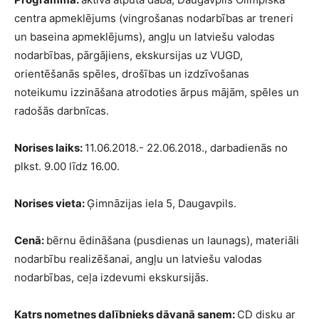
centra apmeklējums (vingrošanas nodarbības ar treneri
un baseina apmeklējums), angļu un latviešu valodas
nodarbības, pārgājiens, ekskursijas uz VUGD,
orientēšanās spēles, drošības un izdzīvošanas
noteikumu izzināšana atrodoties ārpus mājām, spēles un
radošās darbnīcas.
Norises laiks:
11.06.2018.- 22.06.2018., darbadienās no
plkst. 9.00 līdz 16.00.
Norises vieta:
Ģimnāzijas iela 5, Daugavpils.
Cenā:
bērnu ēdināšana (pusdienas un launags), materiāli
nodarbību realizēšanai, angļu un latviešu valodas
nodarbības, ceļa izdevumi ekskursijās.
Katrs nometnes dalībnieks dāvanā saņem:
CD disku ar