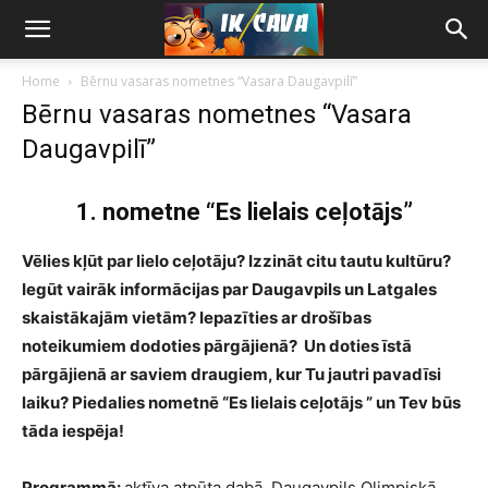
Home
Bērnu vasaras nometnes “Vasara Daugavpilī”
Bērnu vasaras nometnes “Vasara
Daugavpilī”
1. nometne “Es lielais ce
ļ
ot
ā
js
”
Vēlies kļūt par lielo ceļotāju? Izzināt citu tautu kultūru?
Iegūt vairāk informācijas par Daugavpils un Latgales
skaistākajām vietām? Iepazīties ar drošības
noteikumiem dodoties pārgājienā? Un doties īstā
pārgājienā ar saviem draugiem, kur Tu jautri pavadīsi
laiku? Piedalies nometnē “Es lielais ceļotājs ” un Tev būs
tāda iespēja!
Programmā:
aktīva atpūta dabā, Daugavpils Olimpiskā