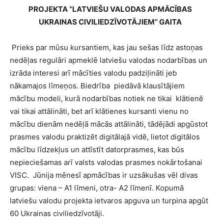
PROJEKTA “LATVIEŠU VALODAS APMĀCĪBAS
UKRAINAS CIVILIEDZĪVOTĀJIEM” GAITA
Prieks par mūsu kursantiem, kas jau sešas līdz astoņas
nedēļas regulāri apmeklē latviešu valodas nodarbības un
izrāda interesi arī mācīties valodu padziļināti jeb
nākamajos līmeņos. Biedrība piedāvā klausītājiem
mācību modeli, kurā nodarbības notiek ne tikai klātienē
vai tikai attālināti, bet arī klātienes kursanti vienu no
mācību dienām nedēļā mācās attālināti, tādējādi apgūstot
prasmes valodu praktizēt digitālajā vidē, lietot digitālos
mācību līdzekļus un attīstīt datorprasmes, kas būs
nepieciešamas arī valsts valodas prasmes nokārtošanai
VISC. Jūnija mēnesī apmācības ir uzsākušas vēl divas
grupas: viena – A1 līmeni, otra- A2 līmenī. Kopumā
latviešu valodu projekta ietvaros apguva un turpina apgūt
60 Ukrainas civiliedzīvotāji.