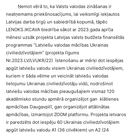
Ņemot vērā to, ka Valsts valodas zināšanas ir
neatņemams priekšnosacījums, lai veiksmīgi iekļautos
Latvijas darba tirgū un sabiedrībā kopumā, tāpēc
LENOKS.IKCAVA biedrība sākot ar 2023.gada aprīļa
mēnesi uzsāk projekta Latvijas valsts budžeta finansētās
programmas “Latviešu valodas mācības Ukrainas
civiliedzīvotājiem” (projekta līgums
Nr.2023.LV/LVUKR/22) īstenošanu ar mērķi dot iespējas
apgūt latviešu valodu visiem Ukrainas civiliedzīvotājiem,
kuriem ir šāda vēlme un veicināt latviešu valodas
lietojumu Ukrainas civiliedzīvotāju vidū, nodrošinot
latviešu valodas mācības pieaugušajiem vismaz 120
akadēmisko stundu apmērā organizējot gan klātienes
apmācības Daugavpilī, gan organizējot attālinātas
apmācības, izmantojot ZOOM platformu. Projekta ietvaros
ir paredzēts dot iespēju 60 Ukrainas civiliedzīvotājiem
apgūt latviešu valodu A1 (36 cilvēkiem) un A2 (24