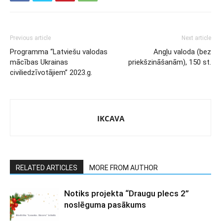
Previous article
Next article
Programma “Latviešu valodas
Angļu valoda (bez
mācības Ukrainas
priekšzināšanām), 150 st.
civiliedzīvotājiem” 2023.g.
IKCAVA
RELATED ARTICLES
MORE FROM AUTHOR
Notiks projekta “Draugu plecs 2”
noslēguma pasākums