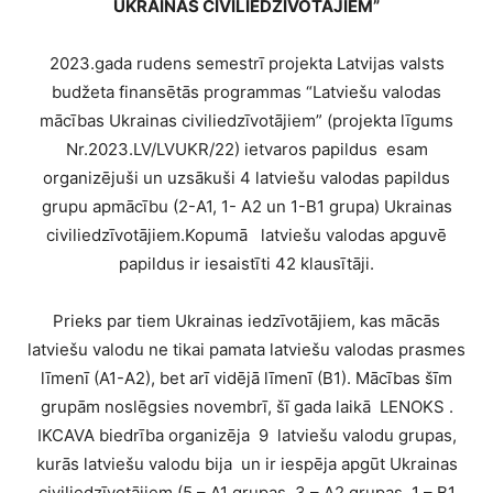
UKRAINAS CIVILIEDZĪVOTĀJIEM”
2023.gada rudens semestrī projekta
Latvijas valsts
budžeta finansētās programmas “Latviešu valodas
mācības Ukrainas civiliedzīvotājiem” (projekta līgums
Nr.
2023.LV/LVUKR/22)
ietvaros papildus esam
organizējuši un uzsākuši 4 latviešu valodas papildus
grupu apmācību (2-A1, 1- A2 un 1-B1 grupa) Ukrainas
civiliedzīvotājiem.Kopumā latviešu valodas apguvē
papildus ir iesaistīti 42 klausītāji.
Prieks par tiem Ukrainas iedzīvotājiem, kas mācās
latviešu valodu ne tikai pamata latviešu valodas prasmes
līmenī (A1-A2), bet arī vidējā līmenī (B1). Mācības šīm
grupām noslēgsies novembrī, šī gada laikā LENOKS .
IKCAVA biedrība organizēja 9 latviešu valodu grupas,
kurās latviešu valodu bija un ir iespēja apgūt Ukrainas
civiliedzīvotājiem (5 – A1 grupas, 3 – A2 grupas, 1 – B1