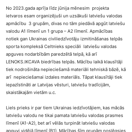
No 2023.gada aprīļa līdz jūnija mēnesim projekta
ietvaros esam organizējuši un uzsākuši latviešu valodas
apmācību 3 grupām, divas no tām piedāvā apgūt latviešu
valodu A1 līmenī un 1 grupa – A2 līmenī. Apmācības
notiek gan Ukrainas civiliedzīvotāju izmitināšanas telpās
sporta kompleksā Celtnieks speciāli latviešu valodas
apguves nodarbībām paredzētā telpā, kā arī
LENOKS.IKCAVA biedrības telpās. Mācību laikā klausītāji
tiek nodrošināta nepieciešamā materiāli tehniskā bāzē, kā
arī nepieciešamai izdales materiāls. Tāpat klausītāji tiek
iepazīstināti ar Latvijas vēsturi, latviešu tradīcijām,
skaistākajām vietām u.c.
Liels prieks ir par tiem Ukrainas iedzīvotājiem, kas mācās
latviešu valodu ne tikai pamata latviešu valodas prasmes
līmenī (A1-A2), bet arī vēlās turpināt latviešu valodas
apguvi vidējā līmenī (B1). Mācības šīm grupām noslēgsies