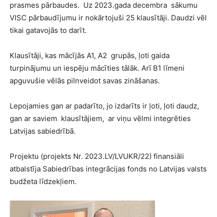
prasmes pārbaudes. Uz 2023.gada decembra sākumu
VISC pārbaudījumu ir nokārtojuši 25 klausītāji. Daudzi vēl
tikai gatavojās to darīt.
Klausītāji, kas mācījās A1, A2 grupās, ļoti gaida
turpinājumu un iespēju mācīties tālāk. Arī B1 līmeni
apguvušie vēlās pilnveidot savas zināšanas.
Lepojamies gan ar padarīto, jo izdarīts ir ļoti, ļoti daudz,
gan ar saviem klausītājiem, ar viņu vēlmi integrēties
Latvijas sabiedrībā.
Projektu (projekts Nr. 2023.LV/LVUKR/22) finansiāli
atbalstīja Sabiedrības integrācijas fonds no Latvijas valsts
budžeta līdzekļiem.