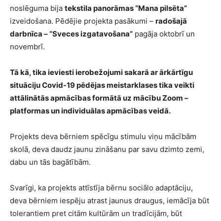
noslēguma bija
tekstila panorāmas “Mana pilsēta”
izveidošana. Pēdējie projekta pasākumi –
radošajā
darbnīca – “Sveces izgatavošana”
pagāja oktobrī un
novembrī.
Tā kā, tika ieviesti ierobežojumi sakarā ar ārkārtīgu
situāciju Covid-19 pēdējas meistarklases tika veikti
attālinātās apmācības formātā uz mācību Zoom –
platformas un individuālas apmācības veidā.
Projekts deva bērniem spēcīgu stimulu viņu mācībām
skolā, deva daudz jaunu zināšanu par savu dzimto zemi,
dabu un tās bagātībām.
Svarīgi, ka projekts attīstīja bērnu sociālo adaptāciju,
deva bērniem iespēju atrast jaunus draugus, iemācīja būt
tolerantiem pret citām kultūrām un tradīcijām, būt