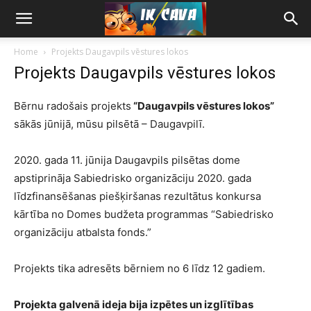
Home
Projekts Daugavpils vēstures lokos
Projekts Daugavpils vēstures lokos
Bērnu radošais projekts
“Daugavpils vēstures lokos”
sākās jūnijā, mūsu pilsētā – Daugavpilī.
2020. gada 11. jūnija Daugavpils pilsētas dome
apstiprināja Sabiedrisko organizāciju 2020. gada
līdzfinansēšanas piešķiršanas rezultātus konkursa
kārtība no Domes budžeta programmas “Sabiedrisko
organizāciju atbalsta fonds.”
Projekts tika adresēts bērniem no 6 līdz 12 gadiem.
Projekta galvenā ideja bija izpētes un izglītības