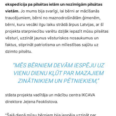
ekspedīcija pa pilsētas ielām un nozīmīgām pilsātas
vietām.
Jo mums bija svarīgi, lai bērni ar mācīšanās
traucējumiem, bērni no maznodrošinātām ģimenēm,
bērni, kuru vecāki ilgu laiku strādā ārpus Latvijas, ar šī
projekta starpniecību varētu dziļāk iepazīt mūsu pilsētas
vēsturi, uzzināt jaunus vēsturiskos nosaukumus un
faktus, stiprināt patriotisma un mīlestības sajūtu uz
dzimto pilsētu.
“MĒS BĒRNIEM DEVĀM IESPĒJU UZ
VIENU DIENU KĻŪT PAR MAZAJIEM
ZINĀTNIKIEM UN PĒTNIEKIEM,”
stāsta projekta vadītāja un mācību centra IKCAVA
direktore Jeļena Feoklistova.
“Šajā dienā mūsu bērniem bija iespēja uzzināt par