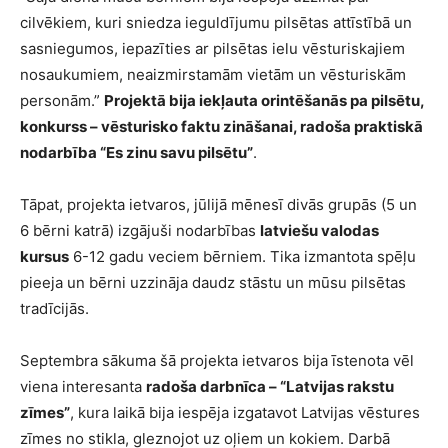
cilvēkiem, kuri sniedza ieguldījumu pilsētas attīstībā un
sasniegumos, iepazīties ar pilsētas ielu vēsturiskajiem
nosaukumiem, neaizmirstamām vietām un vēsturiskām
personām.”
Projektā bija iekļauta orintēšanās pa pilsētu,
konkurss – vēsturisko faktu zināšanai, radoša praktiskā
nodarbība “Es zinu savu pilsētu”
.
Tāpat, projekta ietvaros, jūlijā mēnesī divās grupās (5 un
6 bērni katrā) izgājuši nodarbības
latviešu valodas
kursus
6-12 gadu veciem bērniem. Tika izmantota spēļu
pieeja un bērni uzzināja daudz stāstu un mūsu pilsētas
tradīcijās.
Septembra sākuma šā projekta ietvaros bija īstenota vēl
viena interesanta
radoša darbnīca – “Latvijas rakstu
zīmes”
, kura laikā bija iespēja izgatavot Latvijas vēstures
zīmes no stikla, gleznojot uz oļiem un kokiem. Darbā