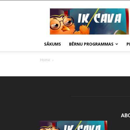
IKCAVA
Daugavpils
SĀKUMS
BĒRNU PROGRAMMAS
P
Home
AB