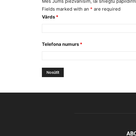
Mēs Jums piezvanīsim, lai sniegtu papildinf
Fields marked with an
*
are required
Vārds
*
Telefona numurs
*
AB