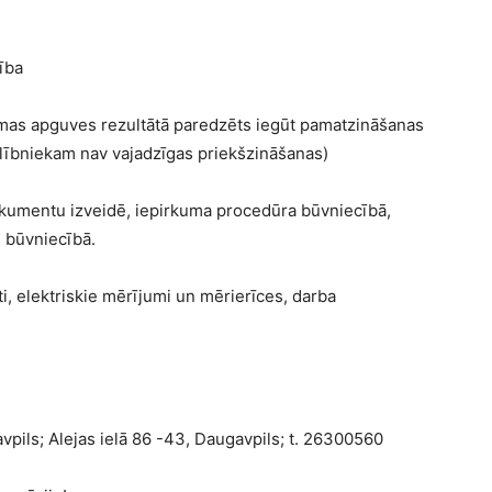
ība
mas apguves rezultātā paredzēts iegūt pamatzināšanas
lībniekam nav vajadzīgas priekšzināšanas)
kumentu izveidē, iepirkuma procedūra būvniecībā,
i būvniecībā.
ti, elektriskie mērījumi un mērierīces, darba
vpils; Alejas ielā 86 -43, Daugavpils; t. 26300560