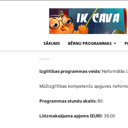
IKCAVA
Daugavpils
SĀKUMS
BĒRNU PROGRAMMAS
P
Home
Izglītības programmas veids:
Neformālās i
Mūžizglītības kompetenču apguves neformā
Programmas stundu skaits:
80
Līdzmaksājuma apjoms (EUR):
36.00