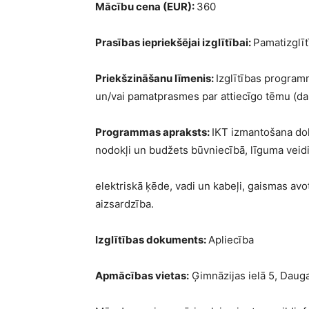
Mācību cena (EUR):
360
Prasības iepriekšējai izglītībai:
Pamatizglīt
Priekšzināšanu līmenis:
Izglītības program
un/vai pamatprasmes par attiecīgo tēmu (da
Programmas apraksts:
IKT izmantošana do
nodokļi un budžets būvniecībā, līguma veid
elektriskā ķēde, vadi un kabeļi, gaismas avo
aizsardzība.
Izglītības dokuments:
Apliecība
Apmācības vietas:
Ģimnāzijas ielā 5, Dauga