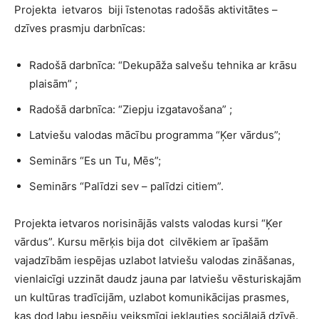
Projekta ietvaros biji īstenotas radošās aktivitātes –
dzīves prasmju darbnīcas:
Radošā darbnīca: “Dekupāža salvešu tehnika ar krāsu
plaisām” ;
Radošā darbnīca: “Ziepju izgatavošana” ;
Latviešu valodas mācību programma “Ķer vārdus”;
Seminārs “Es un Tu, Mēs”;
Seminārs “Palīdzi sev – palīdzi citiem”.
Projekta ietvaros norisinājās valsts valodas kursi “Ķer
vārdus”. Kursu mērķis bija dot cilvēkiem ar īpašām
vajadzībām iespējas uzlabot latviešu valodas zināšanas,
vienlaicīgi uzzināt daudz jauna par latviešu vēsturiskajām
un kultūras tradīcijām, uzlabot komunikācijas prasmes,
kas dod labu iespēju veiksmīgi iekļauties sociālajā dzīvē.