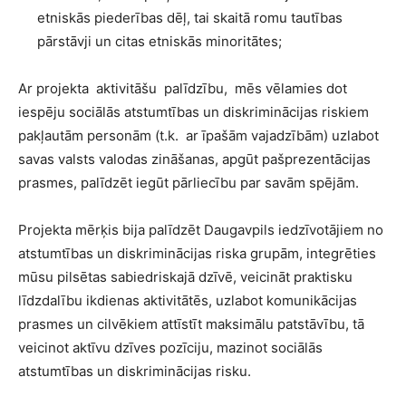
etniskās piederības dēļ, tai skaitā romu tautības
pārstāvji un citas etniskās minoritātes;
Ar projekta aktivitāšu palīdzību, mēs vēlamies dot
iespēju sociālās atstumtības un diskriminācijas riskiem
pakļautām personām (t.k. ar īpašām vajadzībām) uzlabot
savas valsts valodas zināšanas, apgūt pašprezentācijas
prasmes, palīdzēt iegūt pārliecību par savām spējām.
Projekta mērķis bija palīdzēt Daugavpils iedzīvotājiem no
atstumtības un diskriminācijas riska grupām, integrēties
mūsu pilsētas sabiedriskajā dzīvē, veicināt praktisku
līdzdalību ikdienas aktivitātēs, uzlabot komunikācijas
prasmes un cilvēkiem attīstīt maksimālu patstāvību, tā
veicinot aktīvu dzīves pozīciju, mazinot sociālās
atstumtības un diskriminācijas risku.