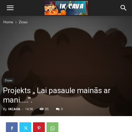
Home
Ziņas
Ziņas
Projekts „ Lai pasaule mainās ar
mani…..”.
By
IKCAVA
-
14:36
85
0